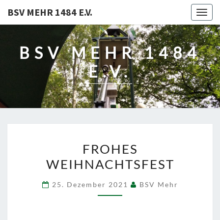
BSV MEHR 1484 E.V.
Togg
navig
BSV MEHR 1484
E.V.
FROHES
FROHES
WEIHNACHTSFEST
WEIHNACHTSFEST
25. Dezember 2021
BSV Mehr