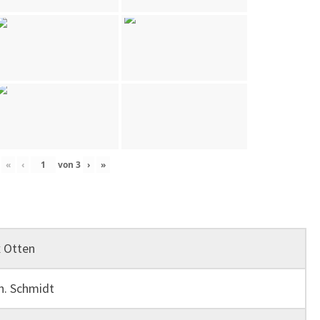
«
‹
von
3
›
»
 Otten
h. Schmidt