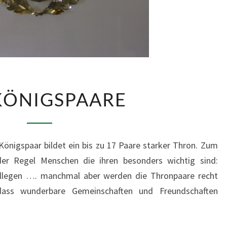
DIE
KÖNIGSPAARE
KÖNIGSPAARE
nigspaar bildet ein bis zu 17 Paare starker Thron. Zum
er Regel Menschen die ihren besonders wichtig sind:
llegen …. manchmal aber werden die Thronpaare recht
ass wunderbare Gemeinschaften und Freundschaften