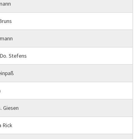
lmann
Bruns
emann
Do. Stefens
einpaß
n
. Giesen
 Rick