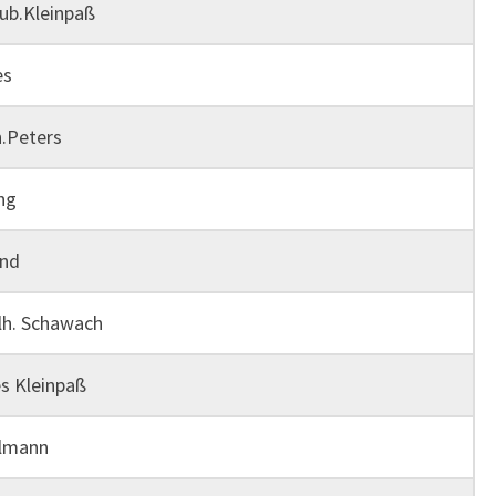
b.Kleinpaß
es
.Peters
ng
and
lh. Schawach
 Kleinpaß
lmann