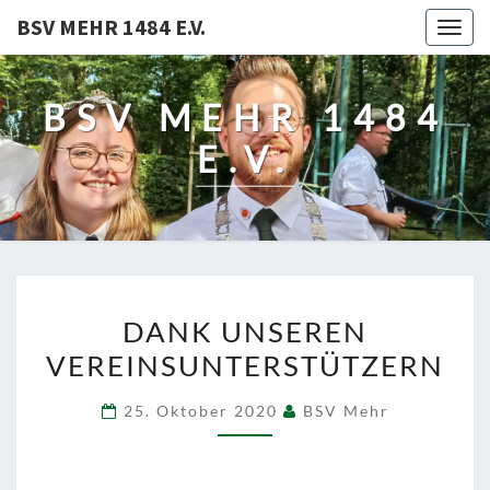
BSV MEHR 1484 E.V.
Togg
navig
BSV MEHR 1484
E.V.
DANK
DANK UNSEREN
UNSEREN
VEREINSUNTERSTÜTZERN
VEREINSUNTERSTÜTZER
25. Oktober 2020
BSV Mehr