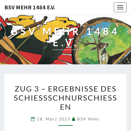
BSV MEHR 1484 E.V.
Togg
navig
BSV MEHR 1484
E.V.
ZUG
ZUG 3 – ERGEBNISSE DES
3
SCHIESSSCHNURSCHIESSEN
–
ERGEBNISSE
DES
18. März 2023
BSV Mehr
SCHIESSSCHNURSCHIESSEN