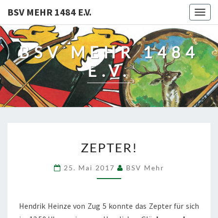
BSV MEHR 1484 E.V.
Togg
navig
BSV MEHR 1484
E.V.
ZEPTER!
ZEPTER!
25. Mai 2017
BSV Mehr
Hendrik Heinze von Zug 5 konnte das Zepter für sich