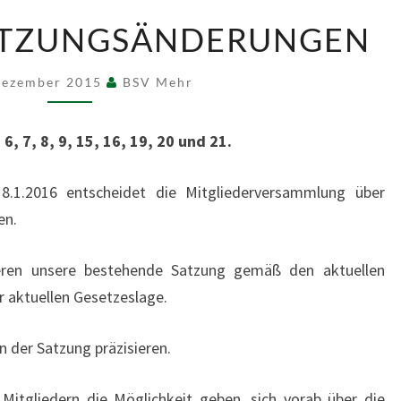
GEPLANTE
ATZUNGSÄNDERUNGEN
SATZUNGSÄNDERUNGEN
Dezember 2015
BSV Mehr
, 7, 8, 9, 15, 16, 19, 20 und 21.
.1.2016 entscheidet die Mitgliederversammlung über
en.
ieren unsere bestehende Satzung gemäß den aktuellen
 aktuellen Gesetzeslage.
n der Satzung präzisieren.
 Mitgliedern die Möglichkeit geben, sich vorab über die