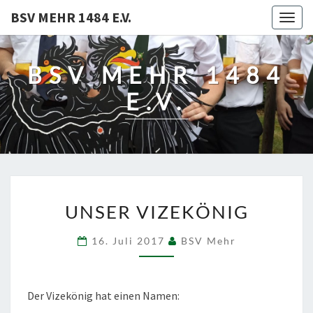
BSV MEHR 1484 E.V.
Togg
navig
BSV MEHR 1484
E.V.
UNSER
UNSER VIZEKÖNIG
VIZEKÖNIG
16. Juli 2017
BSV Mehr
Der Vizekönig hat einen Namen: