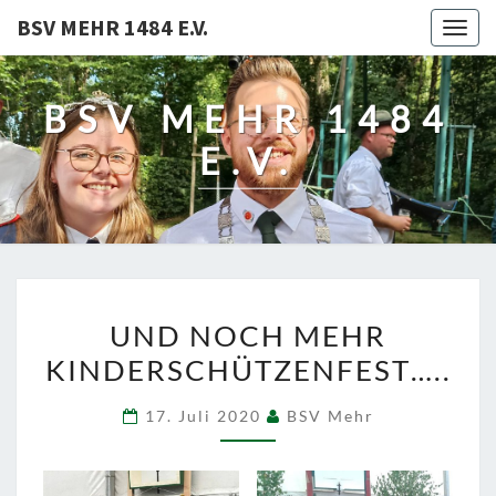
BSV MEHR 1484 E.V.
Togg
navig
BSV MEHR 1484
E.V.
UND
UND NOCH MEHR
NOCH
KINDERSCHÜTZENFEST…..
MEHR
KINDERSCHÜTZENFEST….
17. Juli 2020
BSV Mehr