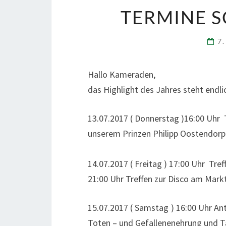
TERMINE S
7.
Hallo Kameraden,
das Highlight des Jahres steht endli
13.07.2017
( Donnerstag )
16:00 Uhr
T
unserem
Prinzen
Philipp Oostendorp
14.07.2017
( Freitag )
17:00 Uhr
Tref
21:00 Uhr
Treffen zur Disco
am Markt
15.07.2017
( Samstag )
1
6:00 Uhr
Ant
Toten
–
und Gefallenenehrung und T