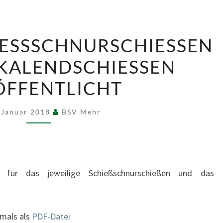
TERMINE
ESSSCHNURSCHIESSEN 20
SCHIESSSCHNURSCHIESSEN 20
LENDSCHIESSEN VER
18 +
PO
ENTLICHT
KALENDSCHIESSEN VER
ÖFFENTLICHT
 Januar 2018
BSV Mehr
für das jeweilige Schießschnurschießen und das
hmals als
PDF-Datei