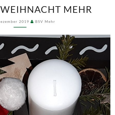
SCHÜTZENWEIHNACHT
NWEIHNACHT MEHR
MEHR
Dezember 2019
BSV Mehr