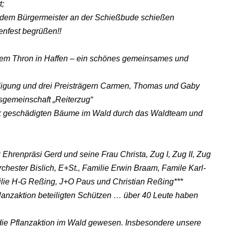
t;
t dem Bürgermeister an der Schießbude schießen
enfest begrüßen!!
inem Thron in Haffen – ein schönes gemeinsames und
eiligung und drei Preisträgern Carmen, Thomas und Gaby
sgemeinschaft „Reiterzug“
rk geschädigten Bäume im Wald durch das Waldteam und
hrenpräsi Gerd und seine Frau Christa, Zug I, Zug II, Zug
rchester Bislich, E+St., Familie Erwin Braam, Famile Karl-
lie H-G Reßing, J+O Paus und Christian Reßing***
lanzaktion beteiligten Schützen … über 40 Leute haben
ch die Pflanzaktion im Wald gewesen. Insbesondere unsere