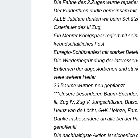
Die Fahne des 2.Zuges wurde reparier
Der Kinderthron durfte gemeinsam mi
ALLE Jubilare durften wir beim Schütz
Osterfeuer des III.Zug,
Ein Mehrer Königspaar regiert mit se
freundschaftliches Fest
Euregio-Schützenfest mit starker Bet
Die Wiederbegründung der Interessen
Entfernen der abgestorbenen und sta
viele weitere Helfer
26 Bäume wurden neu gepflanzt
***Unsere besonderen Baum-Spender: E
III, Zug IV, Zug V, Jungschützen, Blaso
Heinz van de Löcht, G+K Heinze, Fami
Danke insbesondere an alle bei der Pf
geholfen!!!
Die nachhaltigste Aktion ist sicherli