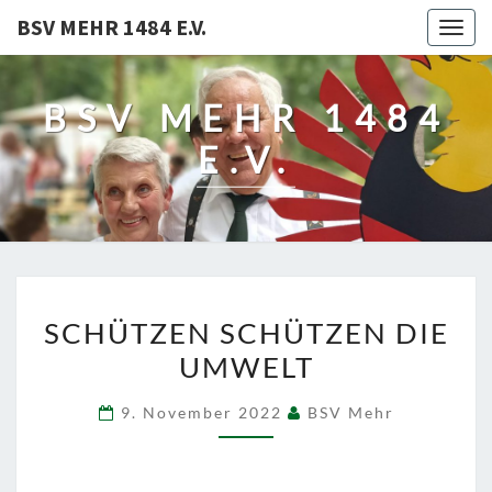
BSV MEHR 1484 E.V.
Togg
navig
BSV MEHR 1484
E.V.
SCHÜTZEN
SCHÜTZEN SCHÜTZEN DIE
SCHÜTZEN
UMWELT
DIE
UMWELT
9. November 2022
BSV Mehr