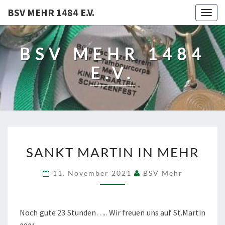
BSV MEHR 1484 E.V.
Togg
navig
BSV MEHR 1484
E.V.
SANKT
SANKT MARTIN IN MEHR
MARTIN
IN
11. November 2021
BSV Mehr
MEHR
Noch gute 23 Stunden….. Wir freuen uns auf St.Martin