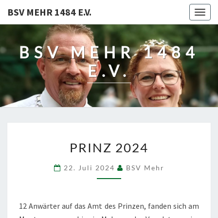
BSV MEHR 1484 E.V.
Togg
navig
BSV MEHR 1484
E.V.
PRINZ
PRINZ 2024
2024
22. Juli 2024
BSV Mehr
12 Anwärter auf das Amt des Prinzen, fanden sich am