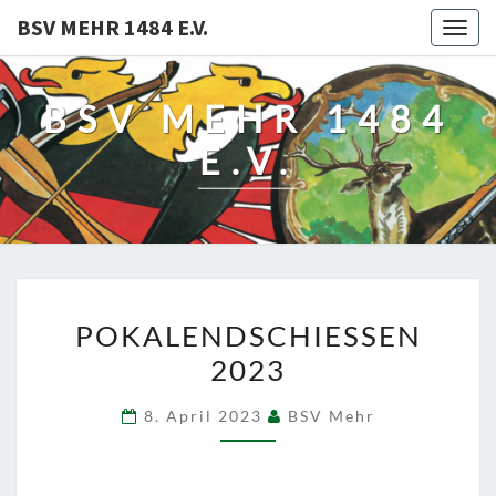
BSV MEHR 1484 E.V.
Togg
navig
BSV MEHR 1484
E.V.
POKALENDSCHIESSEN
POKALENDSCHIESSEN
2023
2023
8. April 2023
BSV Mehr