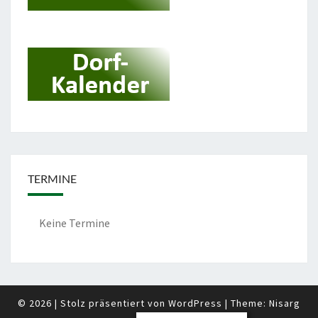
TERMINE
Keine Termine
© 2026
|
Stolz präsentiert von
WordPress
|
Theme:
Nisarg