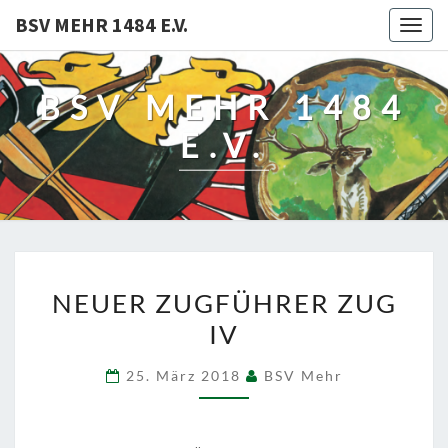
BSV MEHR 1484 E.V.
Togg
navig
BSV MEHR 1484
E.V.
NEUER
NEUER ZUGFÜHRER ZUG
ZUGFÜHRER
IV
ZUG
IV
25. März 2018
BSV Mehr