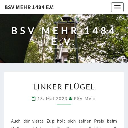
BSV MEHR 1484 E.V.
Togg
navig
BSV MEHR 1484
E.V.
LINKER
LINKER FLÜGEL
FLÜGEL
18. Mai 2023
BSV Mehr
Auch der vierte Zug holt sich seinen Preis beim