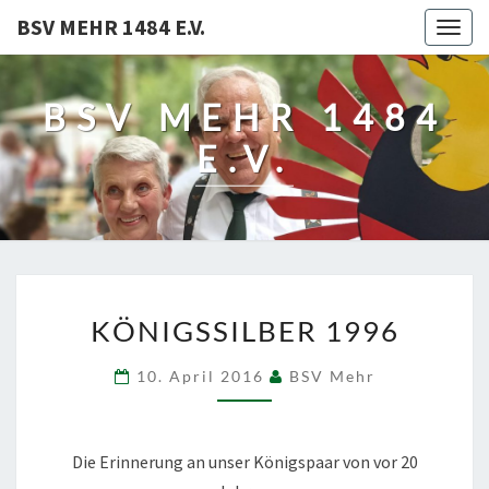
BSV MEHR 1484 E.V.
Togg
navig
BSV MEHR 1484
E.V.
KÖNIGSSILBER
KÖNIGSSILBER 1996
1996
10. April 2016
BSV Mehr
Die Erinnerung an unser Königspaar von vor 20