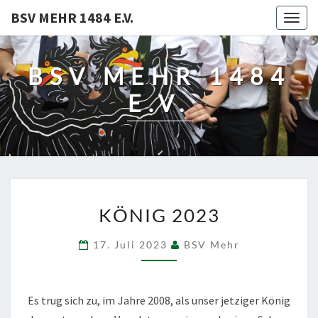
BSV MEHR 1484 E.V.
Togg
navig
BSV MEHR 1484
E.V.
KÖNIG
KÖNIG 2023
2023
17. Juli 2023
BSV Mehr
Es trug sich zu, im Jahre 2008, als unser jetziger König