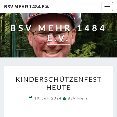
BSV MEHR 1484 E.V.
Togg
navig
BSV MEHR 1484
E.V.
KINDERSCHÜTZENFEST
KINDERSCHÜTZENFEST
HEUTE
HEUTE
19. Juli 2024
BSV Mehr