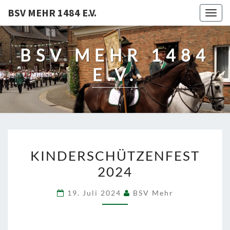
BSV MEHR 1484 E.V.
Togg
navig
BSV MEHR 1484
E.V.
KINDERSCHÜTZENFEST
KINDERSCHÜTZENFEST
2024
2024
19. Juli 2024
BSV Mehr