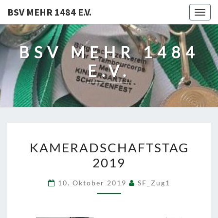
BSV MEHR 1484 E.V.
Togg
navig
BSV MEHR 1484
E.V.
KAMERADSCHAFTSTAG
KAMERADSCHAFTSTAG
2019
2019
10. Oktober 2019
SF_Zug1