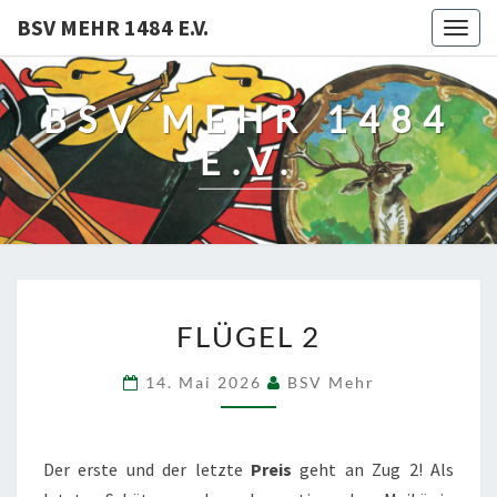
BSV MEHR 1484 E.V.
Togg
navig
BSV MEHR 1484
E.V.
FLÜGEL
FLÜGEL 2
2
14. Mai 2026
BSV Mehr
Der erste und der letzte
Preis
geht an Zug 2! Als