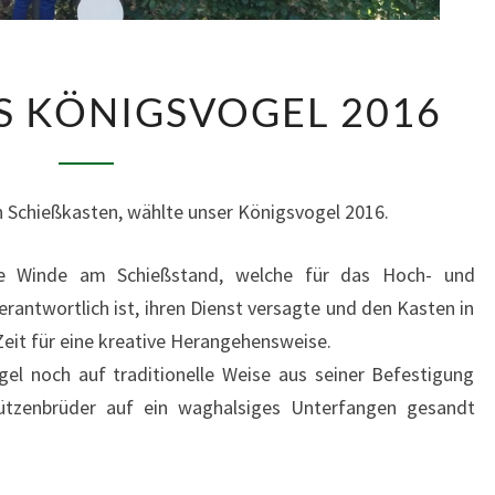
DER
S KÖNIGSVOGEL 2016
WEG
DES
KÖNIGSVOGEL
 Schießkasten, wählte unser Königsvogel 2016.
2016
Winde am Schießstand, welche für das Hoch- und
rantwortlich ist, ihren Dienst versagte und den Kasten in
Zeit für eine kreative Herangehensweise.
gel noch auf traditionelle Weise aus seiner Befestigung
ützenbrüder auf ein waghalsiges Unterfangen gesandt