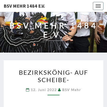
BSV MEHR 1484 E.V.
Togg
navig
BSV MEHR 1484
E.V.
BEZIRKSKÖNIG-
BEZIRKSKÖNIG- AUF
AUF
SCHEIBE-
SCHEIBE-
12. Juni 2022
BSV Mehr