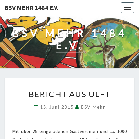
BSV MEHR 1484 E.V.
Togg
navig
BSV MEHR 1484
E.V.
BERICHT
BERICHT AUS ULFT
AUS
ULFT
13. Juni 2015
BSV Mehr
Mit über 25 eingeladenen Gastvereinen und ca. 1000