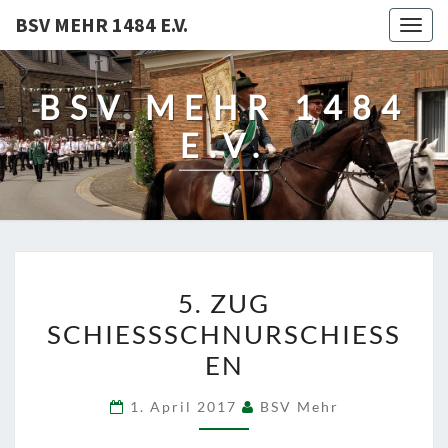
BSV MEHR 1484 E.V.
Togg
navig
BSV MEHR 1484
E.V.
5.
5. ZUG
ZUG
SCHIESSSCHNURSCHIESSEN
SCHIESSSCHNURSCHIESSEN
1. April 2017
BSV Mehr