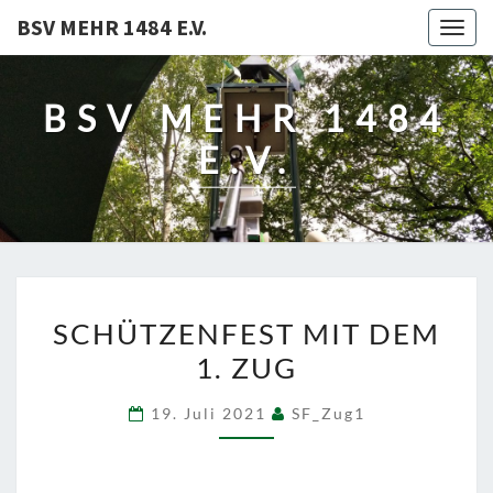
BSV MEHR 1484 E.V.
Togg
navig
BSV MEHR 1484
E.V.
SCHÜTZENFEST
SCHÜTZENFEST MIT DEM
MIT
1. ZUG
DEM
1.
19. Juli 2021
SF_Zug1
ZUG