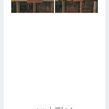
«
‹
von
2
›
»