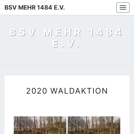
BSV MEHR 1484 E.V.
Togg
navi
BSV MEHR 1484
E.V.
2020
2020 WALDAKTION
WALDAKTION