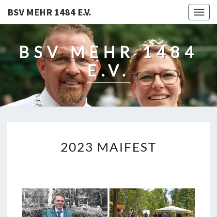
BSV MEHR 1484 E.V.
Togg
navig
BSV MEHR 1484
E.V.
2023
2023 MAIFEST
MAIFEST