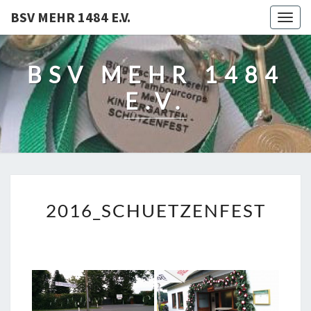
BSV MEHR 1484 E.V.
Togg
navig
BSV MEHR 1484
E.V.
2016_SCHUETZENFEST
2016_SCHUETZENFEST